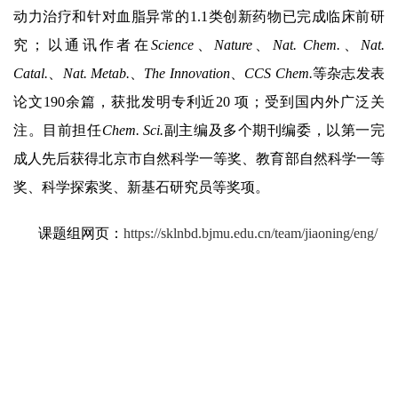
动力治疗和针对血脂异常的
1.1
类创新药物已完成临床前研
究；以通讯作者在
Science
、
Nature
、
Nat. Chem.
、
Nat.
Catal.
、
Nat. Metab.
、
The Innovation
、
CCS Chem.
等杂志发表
论文
190
余篇，获批发明专利近
20
项；受到国内外广泛关
注。目前担任
Chem. Sci.
副主编及多个期刊编委，以第一完
成人先后获得北京市自然科学一等奖、教育部自然科学一等
奖、科学探索奖、新基石研究员等奖项。
课题组网页：
https://sklnbd.bjmu.edu.cn/team/jiaoning/eng/