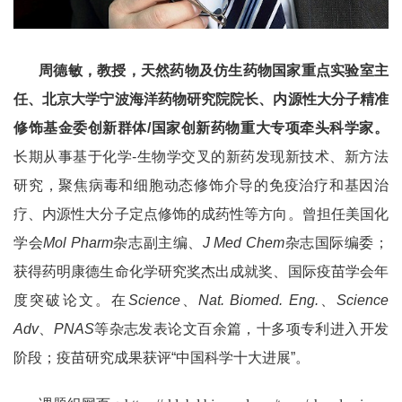
周德敏，教授，天然药物及仿生药物国家重点实验室主
任、北京大学宁波海洋药物研究院院长、内源性大分子精准
修饰基金委创新群体
/
国家创新药物重大专项牵头科学家。
长期从事基于化学
-
生物学交叉的新药发现新技术、新方法
研究，聚焦病毒和细胞动态修饰介导的免疫治疗和基因治
疗、内源性大分子定点修饰的成药性等方向。曾担任美国化
学会
Mol Pharm
杂志副主编、
J Med Chem
杂志国际编委；
获得药明康德生命化学研究奖杰出成就奖、国际疫苗学会年
度突破论文。在
Science
、
Nat. Biomed. Eng.
、
Science
Adv
、
PNAS
等杂志发表论文百余篇，十多项专利进入开发
阶段；疫苗研究成果获评
“
中国科学十大进展
”
。