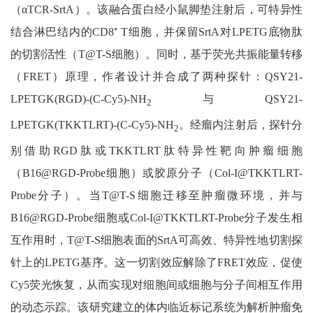
（
αTCR-SrtA
）。该融合蛋白经小鼠脚垫注射后，可特异性
结合淋巴结内的
CD8⁺ T
细胞，并保留
SrtA
对
LPETG
底物肽
的切割活性（
T@T-S
细胞）。同时，基于荧光共振能量转移
（
FRET
）原理，作者设计并合成了两种探针：
QSY21-
LPETGK(RGD)-(C-Cy5)-NH
与
QSY21-
2
LPETGK(TKKTLRT)-(C-Cy5)-NH
。经瘤内注射后，探针分
2
别借助
RGD
肽或
TKKTLRT
肽特异性靶向肿瘤细胞
（
B16@RGD-Probe
细胞）或胶原分子（
Col-I@TKKTLRT-
Probe
分子）。当
T@T-S
细胞迁移至肿瘤微环境，并与
B16@RGD-Probe
细胞或
Col-I@TKKTLRT-Probe
分子发生相
互作用时，
T@T-S
细胞表面的
SrtA
可高效、特异性地切割探
针上的
LPETG
基序。这一切割效应解除了
FRET
效应，促使
Cy5
荧光恢复，从而实现对细胞间或细胞与分子间相互作用
的动态示踪。该研究建立的体内临近标记系统为解析肿瘤免