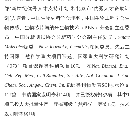
部“新世纪优秀人才支持计划”和北京市“优秀人才资助计
划”入选者，中国生物材料学会理事，中国生物工程学会生
物传感、生物芯片与纳米生物技术（
BBN
）分会副主任委
员、中国分析测试协会分析药学分会副主任委员，
Smart
Molecules
编委，
New Journal of Chemistry
顾问委员。先后主
持国家自然科学重大项目课题、国家重大科学研究计划
（
973
）项目课题等科研项目
16
项。在
Nat. Biomed. Eng.
,
Cell. Rep. Med.
,
Cell Biomater.
,
Sci. Adv.
,
Nat. Common.
,
J. Am.
Chem. Soc.
,
Angew. Chem. Int. Edit.
等刊物发表
SCI
收录论文
117
篇；申请国家发明专利
14
项，并已授权转化
2
项，其中
1
项已投入大批量生产；获省部级自然科学一等奖
1
项、技术
发明特等奖
1
项。