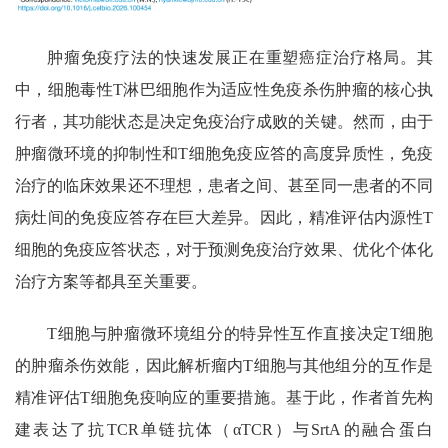
肿瘤免疫疗法的快速发展正在重塑癌症治疗格局。其
中，细胞毒性
T
淋巴细胞作为适应性免疫杀伤肿瘤的核心执
行者，其功能状态是决定免疫治疗成败的关键。然而，由于
肿瘤微环境的抑制性和
T
细胞免疫应答的高度异质性，免疫
治疗的临床效果还不理想，患者之间、甚至同一患者的不同
病灶间的免疫应答存在巨大差异。因此，精准评估内源性
T
细胞的免疫应答状态，对于预测免疫治疗效果、优化个体化
治疗方案等都具至关重要。
T
细胞与肿瘤微环境组分的特异性互作直接决定
T
细胞
的肿瘤杀伤效能，因此解析瘤内
T
细胞与其他组分的互作是
精准评估
T
细胞免疫响应的重要措施。基于此，作者首先构
建表达了抗
TCR
单链抗体（
αTCR
）与
SrtA
的融合蛋白