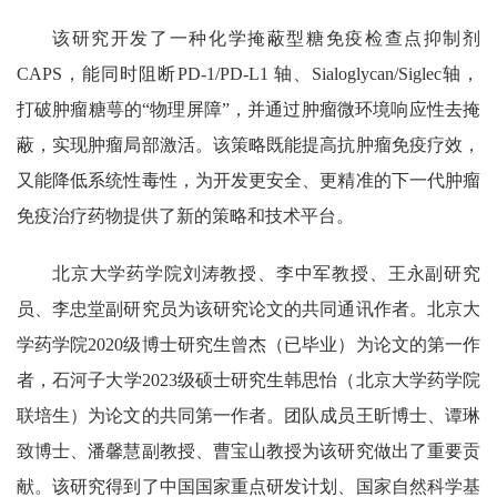
该研究开发了一种化学掩蔽型糖免疫检查点抑制剂
CAPS
，能同时阻断
PD-1/PD-L1
轴、
Sialoglycan/Siglec
轴，
打破肿瘤糖萼的
“
物理屏障
”
，并通过肿瘤微环境响应性去掩
蔽，实现肿瘤局部激活。该策略既能提高抗肿瘤免疫疗效，
又能降低系统性毒性，为开发更安全、更精准的下一代肿瘤
免疫治疗药物提供了新的策略和技术平台。
北京大学药学院刘涛教授、李中军教授、王永副研究
员、李忠堂副研究员为该研究论文的共同通讯作者。北京大
学药学院
2020
级博士研究生曾杰（已毕业）为论文的第一作
者，石河子大学
2023
级硕士研究生韩思怡（北京大学药学院
联培生）为论文的共同第一作者。团队成员王昕博士、谭琳
致博士、潘馨慧副教授、曹宝山教授为该研究做出了重要贡
献。该研究得到了中国国家重点研发计划、国家自然科学基