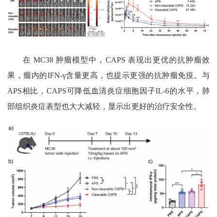
在
MC38
肿瘤模型中，
CAPS
表现出更优的抗肿瘤效
果，瘤内的
IFN-γ
含量更高，也提示更强的抗肿瘤免疫。与
APS
相比，
CAPS
可降低血清炎症细胞因子
IL-6
的水平，肺
部组织炎症表型也大大减轻，显示出更好的治疗安全性。