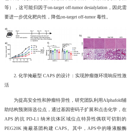
等），这可能归因于
on-target off-tumor desialylation
，因此需
要进一步优化靶向性，降低
on-target off-tumor
毒性。
2.
化学掩蔽型
CAPS
的设计：实现肿瘤微环境响应性激
活
为提高安全性和肿瘤特异性，研究团队利用
AIphafold
辅
助结构预测筛选位点，通过基因密码子扩展和点击化学，在
APS
的抗
PD-L1
纳米抗体区域位点特异性偶联可切割的
PEG20K
掩蔽基团构建
CAPS
。其中，
APS
中的唾液酸酶