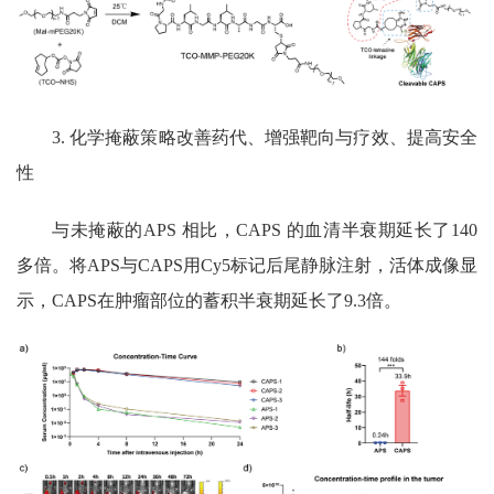
3.
化学掩蔽策略改善药代、增强靶向与疗效、提高安全
性
与未掩蔽的
APS
相比，
CAPS
的血清半衰期延长了
140
多倍。将
APS
与
CAPS
用
Cy5
标记后尾静脉注射，活体成像显
示，
CAPS
在肿瘤部位的蓄积半衰期延长了
9.3
倍。