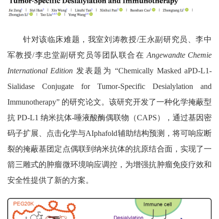
针对该临床难题，我室刘涛教授
/
王永副研究员、李中
军教授
/
李忠堂副研究员等团队联合在
Angewandte Chemie
International Edition
发表题为
“Chemically Masked aPD-L1-
Sialidase Conjugate for Tumor-Specific Desialylation and
Immunotherapy”
的研究论文。该研究开发了一种化学掩蔽型
抗
PD-L1
纳米抗体
-
唾液酸酶偶联物（
CAPS
），通过基因密
码子扩展、点击化学与
AIphafold
辅助结构预测，将可响应断
裂的掩蔽基团定点偶联到纳米抗体的抗原结合面，实现了一
箭三雕式的肿瘤微环境响应调控，为增强抗肿瘤免疫疗效和
安全性提供了新的方案。