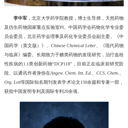
李中军
，北京大学药学院教授，博士生导师，天然药物
及仿生药物国家重点实验室
PI
。中国药学会药物化学专业委
员会委员，北京药学会理事及药化专业委员会副主委。《中
国药学（英文版）》、
Chinese Chemical Letter
、《现代药物
与临床》编委。长期致力于糖类药物的发现研究，治疗血栓
性疾病的
1.1
类创新药物
“DCP118”
，目前正在临床前研究阶
段。以通讯作者身份在
Angew. Chem. Int. Ed.
、
CCS. Chem.
、
Org. Lett
等国际知名期刊发表学术论文
150
余篇和专著一部，
获批中国发明专利及国际专利
20
余项。