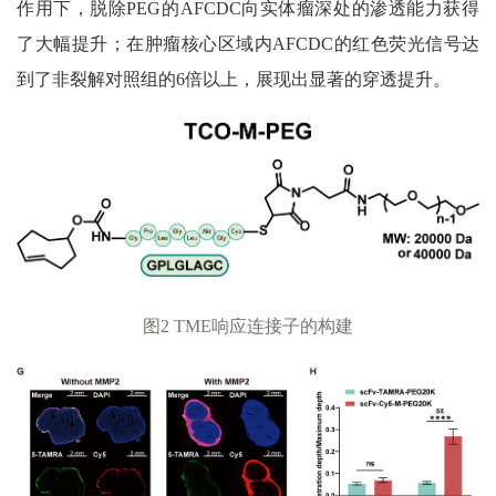
作用下，脱除
PEG
的
AFCDC
向实体瘤深处的渗透能力获得
了大幅提升；在肿瘤核心区域内
AFCDC
的红色荧光信号达
到了非裂解对照组的
6
倍以上，展现出显著的穿透提升。
图
2 TME
响应连接子的构建