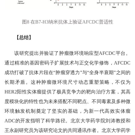
图
8
在
B7-H3
纳米抗体上验证
AFCDC
普适性
【总结】
该研究提出并验证了肿瘤微环境响应型
AFCDC
平台。
通过精准的基因密码子扩展技术与正交化学修饰，
AFCDC
成功打破了抗体片段在
“
肿瘤穿透力
”
与
“
全身半衰期
”
之间的
长期矛盾。这种肿瘤微环境尺寸动态重塑策略，不仅为
HER2
阳性实体瘤提供了极具竞争力的靶向治疗方案，其高
度模块化的特性也为未来搭配不同靶点、不同毒素及多种微
环境触发机制奠定了坚实的基础，为新一代高效实体瘤
ADC
的开发指明了科学路径。北京大学药学院刘涛教授和
王永副研究员为该研究论文的共同通讯作者。北京大学药学