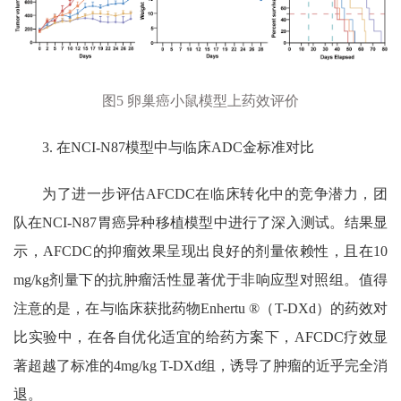
图
5
卵巢癌小鼠模型上药效评价
3.
在
NCI-N87
模型中与临床
ADC
金标准对比
为了进一步评估
AFCDC
在临床转化中的竞争潜力，团
队在
NCI-N87
胃癌异种移植模型中进行了深入测试。结果显
示，
AFCDC
的抑瘤效果呈现出良好的剂量依赖性，且在
10
mg/kg
剂量下的抗肿瘤活性显著优于非响应型对照组。值得
注意的是，在与临床获批药物
Enhertu ®
（
T-DXd
）的药效对
比实验中，在各自优化适宜的给药方案下，
AFCDC
疗效显
著超越了标准的
4mg/kg T-DXd
组，诱导了肿瘤的近乎完全消
退。