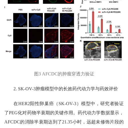
图
3 AFCDC
的肿瘤穿透力验证
2. SK-OV-3
肿瘤模型中的长效药代动力学与药效评价
在
HER2
阳性卵巢癌（
SK-OV-3
）模型中，研究者验证
了
PEG
化对药物半衰期的关键作用。药代动力学数据显示，
AFCDC
的消除半衰期达到了
21.35
小时，远超未修饰片段的