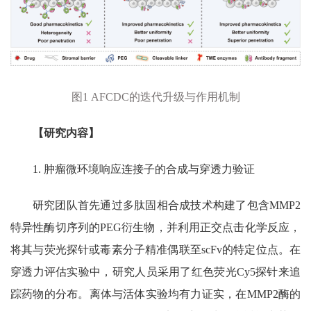
图
1 AFCDC
的迭代升级与作用机制
【研究内容】
1.
肿瘤微环境响应连接子的合成与穿透力验证
研究团队首先通过多肽固相合成技术构建了包含
MMP2
特异性酶切序列的
PEG
衍生物，并利用正交点击化学反应，
将其与荧光探针或毒素分子精准偶联至
scFv
的特定位点。在
穿透力评估实验中，研究人员采用了红色荧光
Cy5
探针来追
踪药物的分布。离体与活体实验均有力证实，在
MMP2
酶的