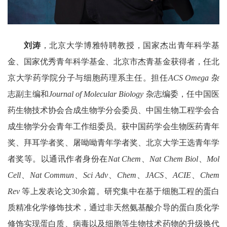
刘涛
，北京大学博雅特聘教授，国家杰出青年科学基
金、国家优秀青年科学基金、北京市杰青基金获得者，任北
京大学药学院分子与细胞药理系主任。担任
ACS Omega
杂
志副主编和
Journal of Molecular Biology
杂志编委，任中国医
药生物技术协会合成生物学分会委员、中国生物工程学会合
成生物学分会青年工作组委员。获中国药学会生物医药青年
奖、拜耳学者奖、屠呦呦青年学者奖、北京大学王选青年学
者奖等。以通讯作者身份在
Nat Chem
、
Nat Chem Biol
、
Mol
Cell
、
Nat Commun
、
Sci Adv
、
Chem
、
JACS
、
ACIE
、
Chem
Rev
等上发表论文
30
余篇。研究集中在基于细胞工程的蛋白
质精准化学修饰技术，通过非天然氨基酸介导的蛋白质化学
修饰实现蛋白质、病毒以及细胞等生物技术药物的升级换代