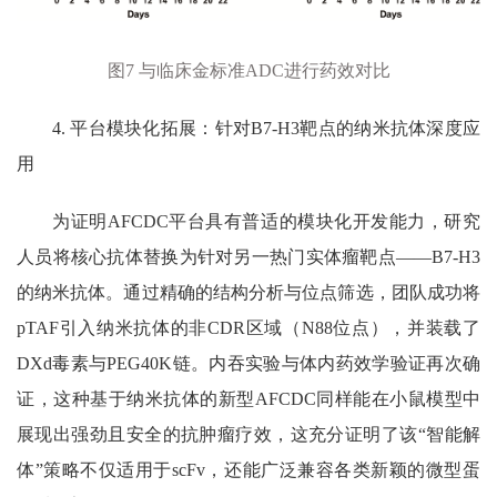
图
7
与临床金标准
ADC
进行药效对比
4.
平台模块化拓展：针对
B7-H3
靶点的纳米抗体深度应
用
为证明
AFCDC
平台具有普适的模块化开发能力，研究
人员将核心抗体替换为针对另一热门实体瘤靶点
——B7-H3
的纳米抗体。通过精确的结构分析与位点筛选，团队成功将
pTAF
引入纳米抗体的非
CDR
区域（
N88
位点），并装载了
DXd
毒素与
PEG40K
链。内吞实验与体内药效学验证再次确
证，这种基于纳米抗体的新型
AFCDC
同样能在小鼠模型中
展现出强劲且安全的抗肿瘤疗效，这充分证明了该
“
智能解
体
”
策略不仅适用于
scFv
，还能广泛兼容各类新颖的微型蛋