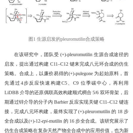
图
1
生源启发的
pleuromutilin
合成策略
在该研究中，团队受
(+)-pleuromutilin
生源合成途径的
启发，提出通过构建
C11–C12
键来完成八元环合成的仿生
策略。合成上，以廉价易得的
(+)-pulegone
为起始原料，首
先通过
4
步反应快速构建
C5
、
C9
位季碳中心，再利用
LiDBB
介导的还原偶联高效构建顺式稠合
5/6
双环骨架，后
期通过锌介导的分子内
Barbier
反应实现关键
C11–C12
键连
接，完成八元环构建，最终实现了
(+)-pleuromutilin
的
18
步
全合成以及
(+)-12-
epi
-mutilin
的
16
步全合成。该研究展示了
仿生合成策略在复杂天然产物全合成中的应用价值，也为新