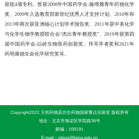
获批
4
项专利。曾获
2008
年中国药学会
-
施维雅青年药物化学
奖、
2009
年入选教育部新世纪优秀人才支持计划、
2010
年和
2013
年两次获亚洲核心计划学术报告奖、
2011
年获中美化学
与化学生物学教授联合会
“
杰出青年教授奖
”
、
2019
年获第四
届中国药学会
-
以岭生物医药创新奖、拜耳学者奖和
2021
年
药明康德生命化学研究奖等。
Copyright2022 天然药物及仿生药物国家重点实验室 版权所有
地址：北京市海淀区学院路38号
邮编：100191
E-mail：zdsys@bjmu.edu.cn