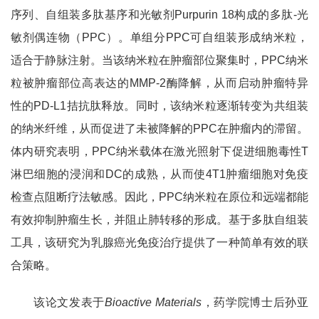
序列、自组装多肽基序和光敏剂
Purpurin 18
构成的多肽
-
光
敏剂偶连物（
PPC
）。单组分
PPC
可自组装形成纳米粒，
适合于静脉注射。当该纳米粒在肿瘤部位聚集时，
PPC
纳米
粒被肿瘤部位高表达的
MMP-2
酶降解，从而启动肿瘤特异
性的
PD-L1
拮抗肽释放。同时，该纳米粒逐渐转变为共组装
的纳米纤维，从而促进了未被降解的
PPC
在肿瘤内的滞留。
体内研究表明，
PPC
纳米载体在激光照射下促进细胞毒性
T
淋巴细胞的浸润和
DC
的成熟，从而使
4T1
肿瘤细胞对免疫
检查点阻断疗法敏感。因此，
PPC
纳米粒在原位和远端都能
有效抑制肿瘤生长，并阻止肺转移的形成。基于多肽自组装
工具，该研究为乳腺癌光免疫治疗提供了一种简单有效的联
合策略。
该论文发表于
Bioactive Materials
，药学院博士后孙亚