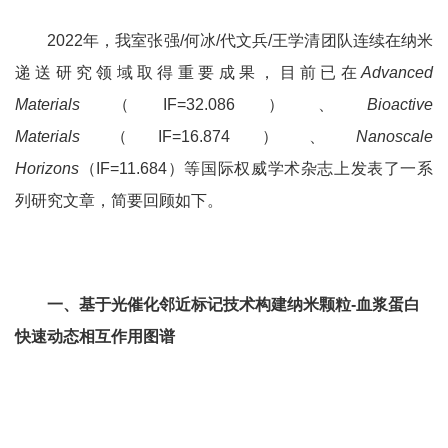
2022
年，我室张强
/
何冰
/
代文兵
/
王学清团队连续在纳米
递送研究领域取得重要成果，目前已在
Advanced
Materials
（
IF=32.086
）、
Bioactive
Materials
（
IF=16.874
）、
Nanoscale
Horizons
（
IF=11.684
）等国际权威学术杂志上发表了一系
列研究文章，简要回顾如下。
一、基于光催化邻近标记技术构建纳米颗粒
-
血浆蛋白
快速动态相互作用图谱