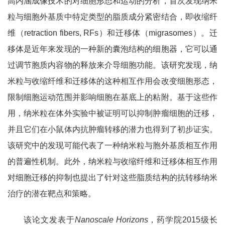
高内涵成像技术的对细胞形态和运动的分析，首次发现纳米
粒与细胞外基质中特定类型的脂质成分紧密结合，即收缩纤
维（
retraction fibers, RFs
）和迁移体（
migrasomes
）。迁
移体是近年来发现的一种新的囊泡结构的细胞器，它可以通
过调节胞质内容物的释放来介导细胞功能。该研究发现，纳
米粒与收缩纤维和迁移体的这种相互作用会改变细胞形态，
限制细胞运动范围并影响细胞在基底上的粘附。基于这些作
用，纳米粒在体外实验中被证明可以抑制肿瘤细胞的迁移，
并且它们在小鼠体内抗肿瘤转移的潜力也得到了初步证实。
该研究中的发现可能代表了一种纳米粒与胞外基质相互作用
的普遍性机制。此外，纳米粒与收缩纤维和迁移体相互作用
对细胞迁移的抑制也提出了针对这些脂质结构的抗转移纳米
治疗的潜在靶点和策略。
该论文发表于
Nanoscale Horizons
，药学院
2015
级长