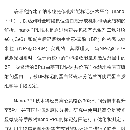
该研究搭建了纳米粒光催化邻近标记技术平台（
nano-
PPL
），以达到对全时段原位蛋白冠形成机制和动态结构的
解析。
nano-PPL
技术是通过构建共包载有光敏剂二氢卟吩
e6
（
Ce6
）和蛋白标记底物生物素
-
苯酚（
BP
）的核壳式纳
米粒（
NPs@CeBP
）实现的。其原理为：当
NPs@CeBP
被激光照射时，位于内核中的
Ce6
接收能量并激活外层中的
BP
，被激活的
BP
自由基可以快速共价偶连在纳米粒表面吸
附的蛋白上，被
BP
标记的蛋白经磁珠分选后可使用蛋白质
组学等手段鉴定。
Nano-PPL
技术将经典离心策略的
30
秒时间分辨率提升
至
5
秒，并可同时满足原位分析。研究中使用超高分辨荧光
显微镜等手段对
nano-PPL
的标记范围进行了优化和测定，
并利用生物信息学分析等方式对被标记蛋白进行了筛选，以