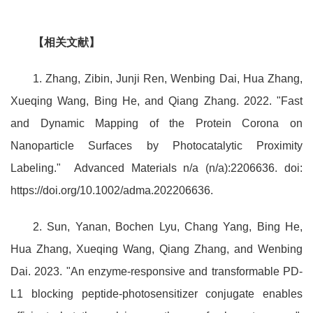
【相关文献】
1. Zhang, Zibin, Junji Ren, Wenbing Dai, Hua Zhang,
Xueqing Wang, Bing He, and Qiang Zhang. 2022. "Fast
and Dynamic Mapping of the Protein Corona on
Nanoparticle Surfaces by Photocatalytic Proximity
Labeling."
Advanced Materials n/a (n/a):2206636. doi:
https://doi.org/10.1002/adma.202206636.
2. Sun, Yanan, Bochen Lyu, Chang Yang, Bing He,
Hua Zhang, Xueqing Wang, Qiang Zhang, and Wenbing
Dai. 2023. "An enzyme-responsive and transformable PD-
L1 blocking peptide-photosensitizer conjugate enables