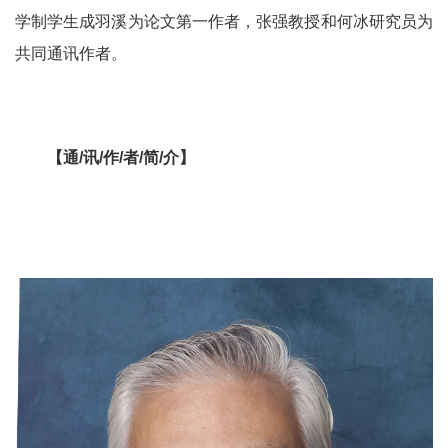
学制学生成羽溪为论文第一作者，张强教授和何冰研究员为
共同通讯作者。
【通
/
讯
/
作
/
者
/
简
/
介】