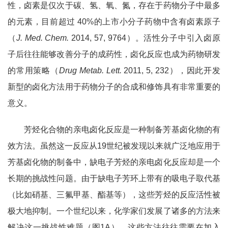
性，卤素是仅次于碳、氢、氧、氮，存在于药物分子中最多
的元素，目前超过
40%
的上市小分子药物中含有卤素原子
（
J. Med. Chem.
2014, 57, 9764
）。活性分子中引入卤原
子后往往能够改善分子的成药性，卤化反应也成为药物研发
的常用策略（
Drug Metab. Lett.
2011, 5, 232
），因此开发
新型的卤化方法用于药物分子的合成和修饰具有非常重要的
意义。
芳烃化合物的亲电卤化反应是一种制备芳基卤化物的有
效方法。虽然这一反应从
19
世纪被发现以来就广泛地应用于
芳基卤化物的制备中，缺电子芳烃的亲电卤化反应却是一个
长期的挑战性问题。由于缺电子芳环上带有的吸电子取代基
（比如硝基、三氟甲基、酯基等），这些芳烃的反应活性被
极大地抑制。一个世纪以来，化学家们发展了诸多的方法来
解决这一挑战性难题（图
1A
）。这些方法往往需要在加入