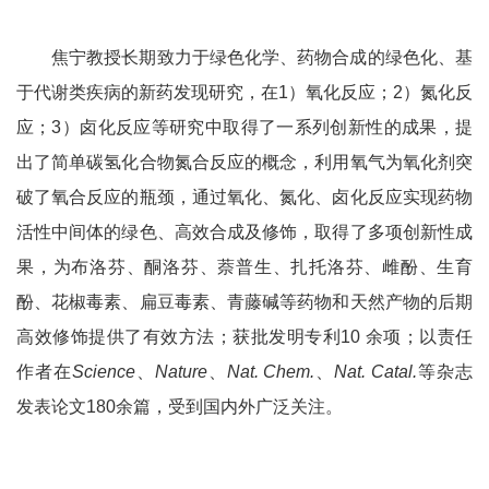
焦宁教授长期致力于绿色化学、药物合成的绿色化、基
于代谢类疾病的新药发现研究，在
1
）氧化反应；
2
）氮化反
应；
3
）卤化反应等研究中取得了一系列创新性的成果，提
出了简单碳氢化合物氮合反应的概念，利用氧气为氧化剂突
破了氧合反应的瓶颈，通过氧化、氮化、卤化反应实现药物
活性中间体的绿色、高效合成及修饰，取得了多项创新性成
果，为布洛芬、酮洛芬、萘普生、扎托洛芬、雌酚、生育
酚、花椒毒素、扁豆毒素、青藤碱等药物和天然产物的后期
高效修饰提供了有效方法；获批发明专利
10
余项；以责任
作者在
Science
、
Nature
、
Nat. Chem.
、
Nat. Catal.
等杂志
发表论文
180
余篇，受到国内外广泛关注。