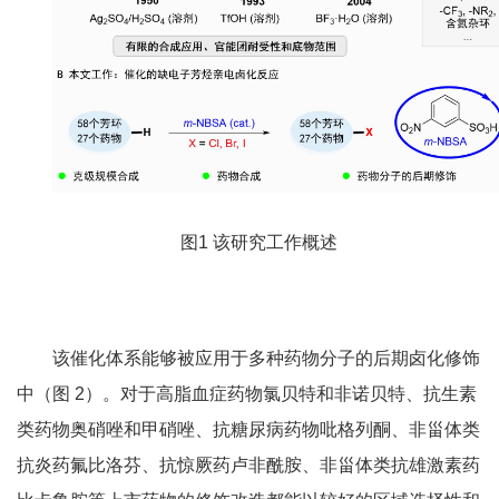
图
1
该研究工作概述
该催化体系能够被应用于多种药物分子的后期卤化修饰
中（图
2
）。对于高脂血症药物氯贝特和非诺贝特、抗生素
类药物奥硝唑和甲硝唑、抗糖尿病药物吡格列酮、非甾体类
抗炎药氟比洛芬、抗惊厥药卢非酰胺、非甾体类抗雄激素药