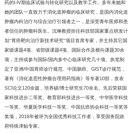
药的
I-IV
期临床试验与转化研究以及教学工作。多年来她和
她的团队一直致力于消化道肿瘤的临床研究，是国内消化道
肿瘤内科治疗与综合治疗引领者之一，是深受青年医师和患
者信任的肿瘤科医生。沈琳教授担任科技部国家重点研发计
划“胃癌靶向治疗新技术研究”项目首席专家，并主持其它国
家级课题
4
项、省部级课题
4
项、国际合作及横向课题
30
余
项，主持或参与国际
/
国内多中心临床研究几十项。执笔制
定了亚洲
/
中国胃癌诊疗规范、中国肠癌、
GIST
诊疗规范，
著有《消化道恶性肿瘤合理用药指南》等专著
10
部，发表
SCI
论文
120
余篇，培养硕
/
博士研究生
70
余名。先后荣获国
家科技进步二等奖、教育部科技进步一等奖、中华医学科技
一等奖、华夏医学科技一等奖、中国抗癌协会科技一等奖等
奖项，
2016
年被评为全国优秀科技工作者，享受国务院政
府特殊津贴专家。